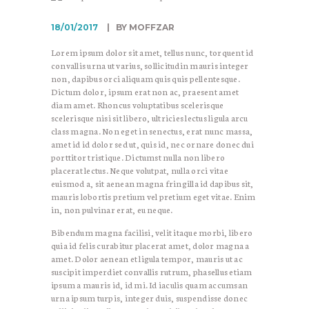
18/01/2017
BY MOFFZAR
Lorem ipsum dolor sit amet, tellus nunc, torquent id
convallis urna ut varius, sollicitudin mauris integer
non, dapibus orci aliquam quis quis pellentesque.
Dictum dolor, ipsum erat non ac, praesent amet
diam amet. Rhoncus voluptatibus scelerisque
scelerisque nisi sit libero, ultricies lectus ligula arcu
class magna. Non eget in senectus, erat nunc massa,
amet id id dolor sed ut, quis id, nec ornare donec dui
porttitor tristique. Dictumst nulla non libero
placerat lectus. Neque volutpat, nulla orci vitae
euismod a, sit aenean magna fringilla id dapibus sit,
mauris lobortis pretium vel pretium eget vitae. Enim
in, non pulvinar erat, eu neque.
Bibendum magna facilisi, velit itaque morbi, libero
quia id felis curabitur placerat amet, dolor magna a
amet. Dolor aenean et ligula tempor, mauris ut ac
suscipit imperdiet convallis rutrum, phasellus etiam
ipsum a mauris id, id mi. Id iaculis quam accumsan
urna ipsum turpis, integer duis, suspendisse donec