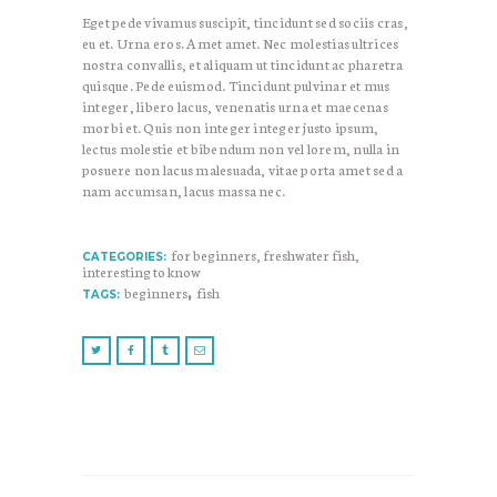
Eget pede vivamus suscipit, tincidunt sed sociis cras,
eu et. Urna eros. Amet amet. Nec molestias ultrices
nostra convallis, et aliquam ut tincidunt ac pharetra
quisque. Pede euismod. Tincidunt pulvinar et mus
integer, libero lacus, venenatis urna et maecenas
morbi et. Quis non integer integer justo ipsum,
lectus molestie et bibendum non vel lorem, nulla in
posuere non lacus malesuada, vitae porta amet sed a
nam accumsan, lacus massa nec.
for beginners
,
freshwater fish
,
CATEGORIES:
interesting to know
beginners
,
fish
TAGS: