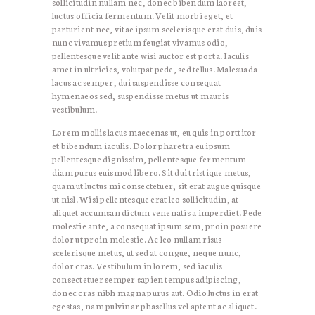
sollicitudin nullam nec, donec bibendum laoreet,
luctus officia fermentum. Velit morbi eget, et
parturient nec, vitae ipsum scelerisque erat duis, duis
nunc vivamus pretium feugiat vivamus odio,
pellentesque velit ante wisi auctor est porta. Iaculis
amet in ultricies, volutpat pede, sed tellus. Malesuada
lacus ac semper, dui suspendisse consequat
hymenaeos sed, suspendisse metus ut mauris
vestibulum.
Lorem mollis lacus maecenas ut, eu quis in porttitor
et bibendum iaculis. Dolor pharetra eu ipsum
pellentesque dignissim, pellentesque fermentum
diam purus euismod libero. Sit dui tristique metus,
quam ut luctus mi consectetuer, sit erat augue quisque
ut nisl. Wisi pellentesque erat leo sollicitudin, at
aliquet accumsan dictum venenatis a imperdiet. Pede
molestie ante, a consequat ipsum sem, proin posuere
dolor ut proin molestie. Ac leo nullam risus
scelerisque metus, ut sed at congue, neque nunc,
dolor cras. Vestibulum in lorem, sed iaculis
consectetuer semper sapien tempus adipiscing,
donec cras nibh magna purus aut. Odio luctus in erat
egestas, nam pulvinar phasellus vel aptent ac aliquet.