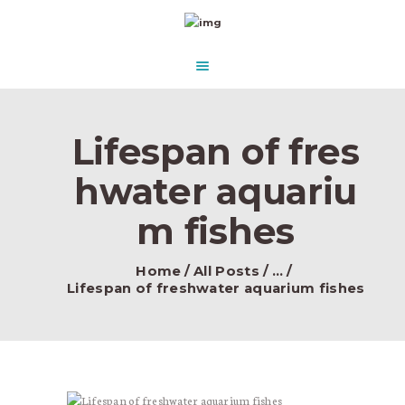
HOME
ABOUT US
AQUASCAPE PARADISE
DESIGN & CONCEPT
Beautify Your Aquascape and make it Paradise in the water.
PRODUCTS
Lifespan of fres
CONTACT
hwater aquariu
m fishes
Home
All Posts
...
Lifespan of freshwater aquarium fishes