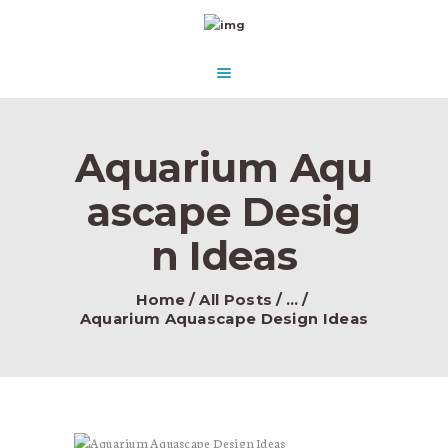
HOME
ABOUT US
AQUASCAPE PARADISE
DESIGN & CONCEPT
Beautify Your Aquascape and make it Paradise in the water.
PRODUCTS
Aquarium Aqu
CONTACT
ascape Desig
n Ideas
Home
All Posts
...
Aquarium Aquascape Design Ideas