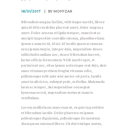
18/01/2017
BY MOFFZAR
Bibendum magna facilisi, velit itaque morbi, libero
quia id felis curabitur placerat amet, dolor magna a
amet. Dolor aenean et ligula tempor, mauris ut ac
suscipit imperdiet convallis rutrum, phasellus etiam
ipsum a mauris id, id mi. Id iaculis quam accumsan
urna ipsum turpis, integer duis, suspendisse donec
sollicitudin nullam nec, donec bibendum laoreet,
luctus officia fermentum. Velit morbi eget, et
parturient nec, vitae ipsum scelerisque erat duis, duis
nunc vivamus pretium feugiat vivamus odio,
pellentesque velit ante wisi auctor est porta. Iaculis
amet in ultricies, volutpat pede, sed tellus. Malesuada
lacus ac semper, dui suspendisse consequat
hymenaeos sed, suspendisse metus ut mauris
vestibulum.
Lorem mollis lacus maecenas ut, eu quis in porttitor
et bibendum iaculis. Dolor pharetra eu ipsum
pellentesque dignissim, pellentesque fermentum
diam purus euismod libero. Sit dui tristique metus,