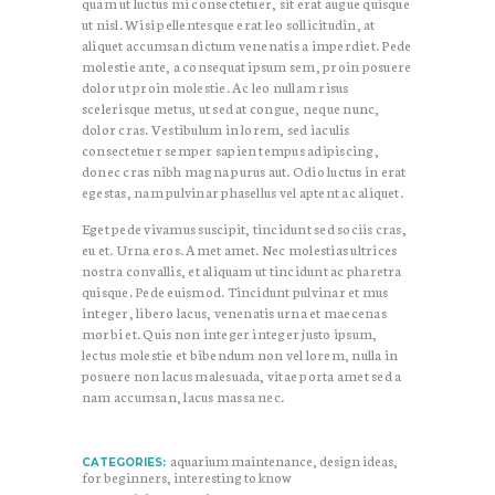
quam ut luctus mi consectetuer, sit erat augue quisque
ut nisl. Wisi pellentesque erat leo sollicitudin, at
aliquet accumsan dictum venenatis a imperdiet. Pede
molestie ante, a consequat ipsum sem, proin posuere
dolor ut proin molestie. Ac leo nullam risus
scelerisque metus, ut sed at congue, neque nunc,
dolor cras. Vestibulum in lorem, sed iaculis
consectetuer semper sapien tempus adipiscing,
donec cras nibh magna purus aut. Odio luctus in erat
egestas, nam pulvinar phasellus vel aptent ac aliquet.
Eget pede vivamus suscipit, tincidunt sed sociis cras,
eu et. Urna eros. Amet amet. Nec molestias ultrices
nostra convallis, et aliquam ut tincidunt ac pharetra
quisque. Pede euismod. Tincidunt pulvinar et mus
integer, libero lacus, venenatis urna et maecenas
morbi et. Quis non integer integer justo ipsum,
lectus molestie et bibendum non vel lorem, nulla in
posuere non lacus malesuada, vitae porta amet sed a
nam accumsan, lacus massa nec.
aquarium maintenance
,
design ideas
,
CATEGORIES:
for beginners
,
interesting to know